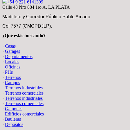
+54 9 221 6141399
Calle 48 Nro 884 1ro A. LA PLATA
Martillero y Corredor Público Pablo Amado
Col 7577 (CMCPDJLP).
¿Qué estás buscando?
·
Casas
·
Garages
·
Departamentos
·
Locales
·
Oficinas
·
PHs
·
Terrenos
·
Campos
·
Terrenos industriales
·
Terrenos comerciales
·
Terrenos industriales
·
Terrenos comerciales
·
Galpones
·
Edificios comerciales
·
Bauleras
·
Depositos