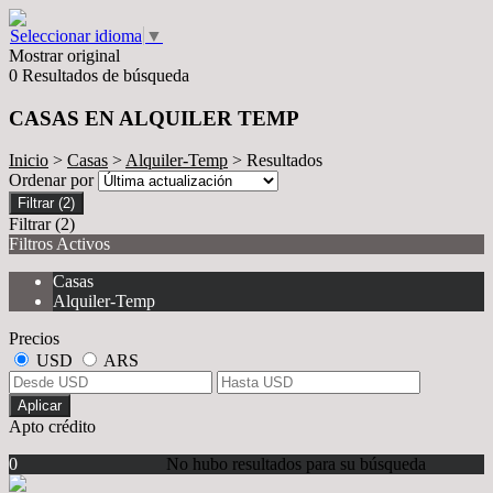
Seleccionar idioma
▼
Mostrar original
0 Resultados de búsqueda
CASAS EN ALQUILER TEMP
Inicio
>
Casas
>
Alquiler-Temp
> Resultados
Ordenar por
Filtrar
(2)
Filtrar
(2)
Filtros Activos
Casas
Alquiler-Temp
Precios
USD
ARS
Aplicar
Apto crédito
0
No hubo resultados para su búsqueda