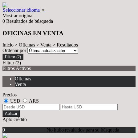
Seleccionar idioma
▼
Mostrar original
0 Resultados de búsqueda
OFICINAS EN VENTA
Inicio
>
Oficinas
>
Venta
> Resultados
Ordenar por
Filtrar
(2)
Filtrar
(2)
Filtros Activos
Oficinas
Venta
Precios
USD
ARS
Aplicar
Apto crédito
0
No hubo resultados para su búsqueda